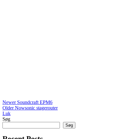
Newer
Soundcraft EPM6
Older
Nowsonic stagerouter
Luk
Søg
Søg
Recent Posts