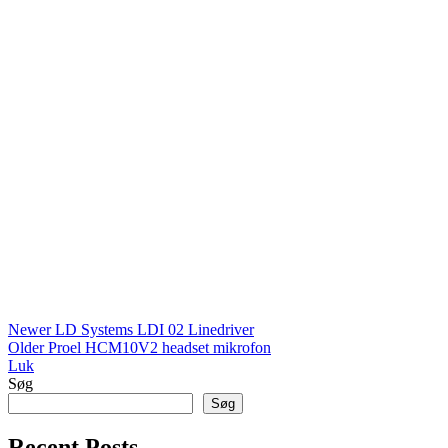
Newer
LD Systems LDI 02 Linedriver
Older
Proel HCM10V2 headset mikrofon
Luk
Søg
Søg
Recent Posts