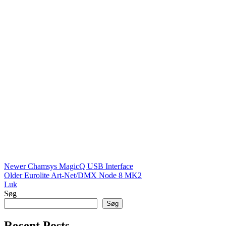
Newer
Chamsys MagicQ USB Interface
Older
Eurolite Art-Net/DMX Node 8 MK2
Luk
Søg
Søg
Recent Posts