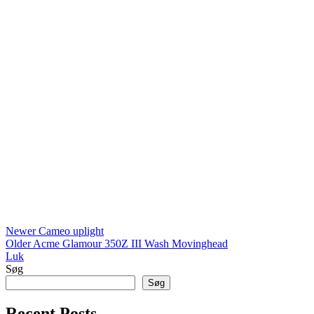
Newer
Cameo uplight
Older
Acme Glamour 350Z III Wash Movinghead
Luk
Søg
Søg
Recent Posts