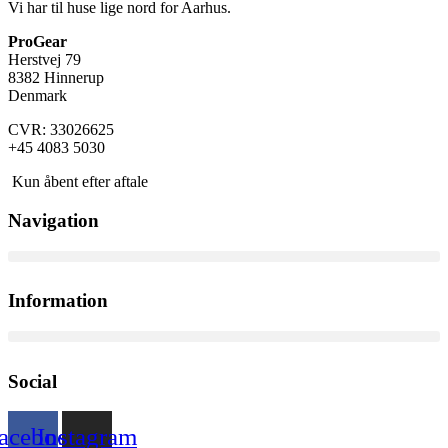
Vi har til huse lige nord for Aarhus.
ProGear
Herstvej 79
8382 Hinnerup
Denmark
CVR: 33026625
+45 4083 5030
Kun åbent efter aftale
Navigation
Information
Social
acebook
Instagram