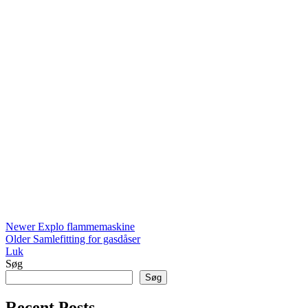
Newer
Explo flammemaskine
Older
Samlefitting for gasdåser
Luk
Søg
Søg
Recent Posts