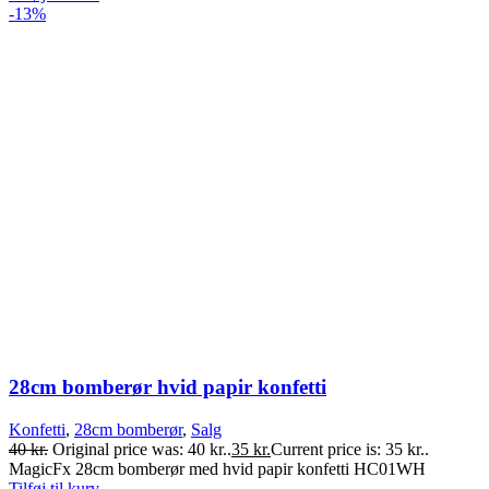
-13%
28cm bomberør hvid papir konfetti
Konfetti
,
28cm bomberør
,
Salg
40
kr.
Original price was: 40 kr..
35
kr.
Current price is: 35 kr..
MagicFx 28cm bomberør med hvid papir konfetti HC01WH
Tilføj til kurv