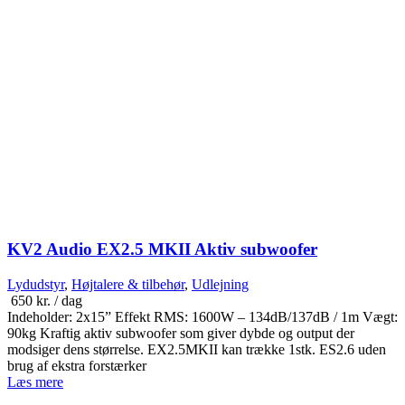
KV2 Audio EX2.5 MKII Aktiv subwoofer
Lydudstyr
,
Højtalere & tilbehør
,
Udlejning
650
kr.
/ dag
Indeholder: 2x15” Effekt RMS: 1600W – 134dB/137dB / 1m Vægt:
90kg Kraftig aktiv subwoofer som giver dybde og output der
modsiger dens størrelse. EX2.5MKII kan trække 1stk. ES2.6 uden
brug af ekstra forstærker
Læs mere