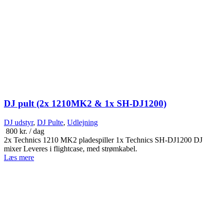
DJ pult (2x 1210MK2 & 1x SH-DJ1200)
DJ udstyr
,
DJ Pulte
,
Udlejning
800
kr.
/ dag
2x Technics 1210 MK2 pladespiller 1x Technics SH-DJ1200 DJ
mixer Leveres i flightcase, med strømkabel.
Læs mere