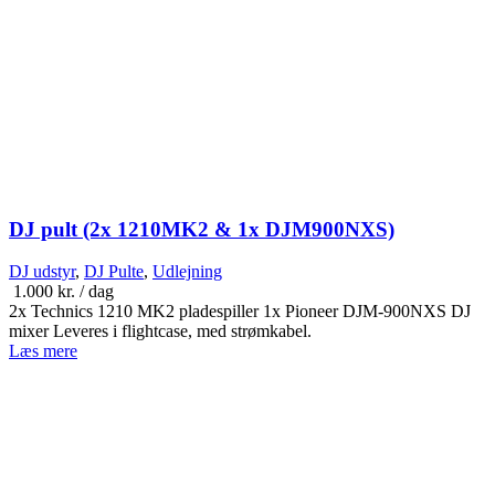
DJ pult (2x 1210MK2 & 1x DJM900NXS)
DJ udstyr
,
DJ Pulte
,
Udlejning
1.000
kr.
/ dag
2x Technics 1210 MK2 pladespiller 1x Pioneer DJM-900NXS DJ
mixer Leveres i flightcase, med strømkabel.
Læs mere