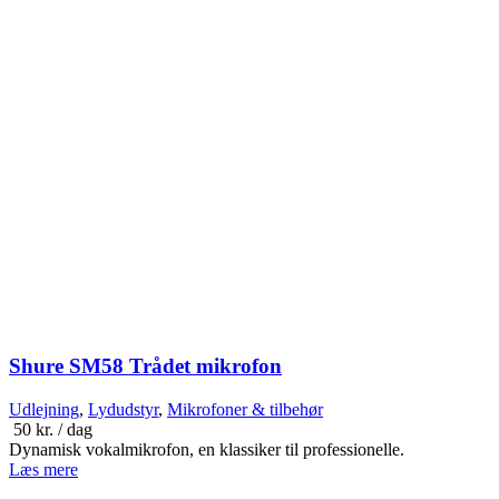
Shure SM58 Trådet mikrofon
Udlejning
,
Lydudstyr
,
Mikrofoner & tilbehør
50
kr.
/ dag
Dynamisk vokalmikrofon, en klassiker til professionelle.
Læs mere