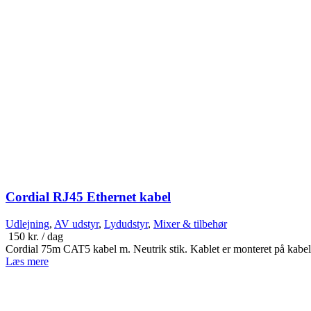
Cordial RJ45 Ethernet kabel
Udlejning
,
AV udstyr
,
Lydudstyr
,
Mixer & tilbehør
150
kr.
/ dag
Cordial 75m CAT5 kabel m. Neutrik stik. Kablet er monteret på kabe
Læs mere