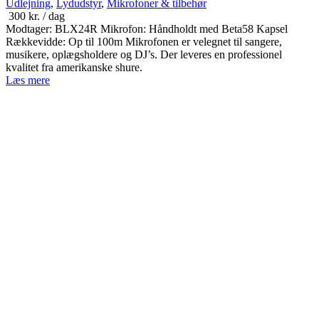
Udlejning
,
Lydudstyr
,
Mikrofoner & tilbehør
300
kr.
/ dag
Modtager: BLX24R Mikrofon: Håndholdt med Beta58 Kapsel
Rækkevidde: Op til 100m Mikrofonen er velegnet til sangere,
musikere, oplægsholdere og DJ’s. Der leveres en professionel
kvalitet fra amerikanske shure.
Læs mere