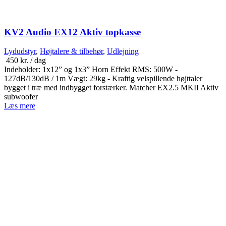
KV2 Audio EX12 Aktiv topkasse
Lydudstyr
,
Højtalere & tilbehør
,
Udlejning
450
kr.
/ dag
Indeholder: 1x12” og 1x3” Horn Effekt RMS: 500W -
127dB/130dB / 1m Vægt: 29kg - Kraftig velspillende højttaler
bygget i træ med indbygget forstærker. Matcher EX2.5 MKII Aktiv
subwoofer
Læs mere