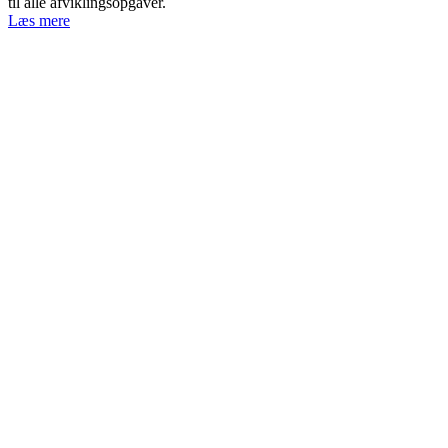
til alle afviklingsopgaver.
Læs mere