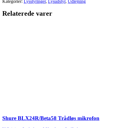
Kategorier:
Lysstyringer
,
Lysudstyr
,
Udlejning
Relaterede varer
Shure BLX24R/Beta58 Trådløs mikrofon