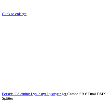
Click to enlarge
Forside
Udlejning
Lysudstyr
Lysstyringer
Cameo SB 6 Dual DMX
Splitter