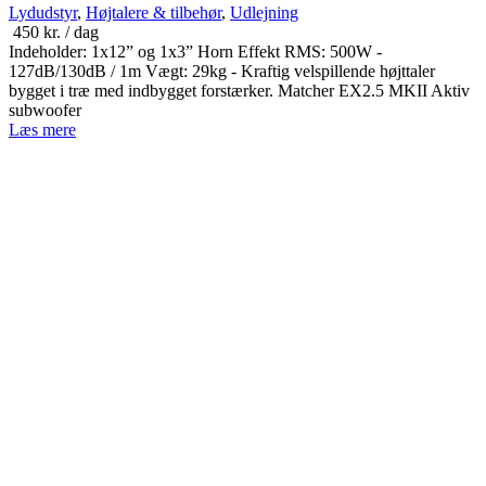
Lydudstyr
,
Højtalere & tilbehør
,
Udlejning
450
kr.
/ dag
Indeholder: 1x12” og 1x3” Horn Effekt RMS: 500W -
127dB/130dB / 1m Vægt: 29kg - Kraftig velspillende højttaler
bygget i træ med indbygget forstærker. Matcher EX2.5 MKII Aktiv
subwoofer
Læs mere