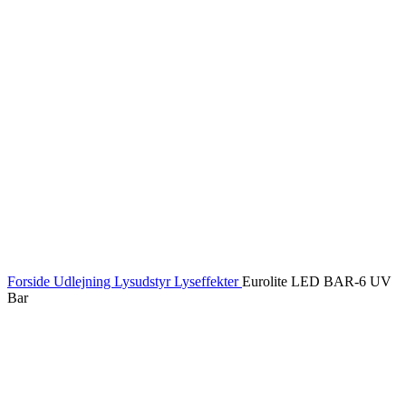
Forside
Udlejning
Lysudstyr
Lyseffekter
Eurolite LED BAR-6 UV
Bar