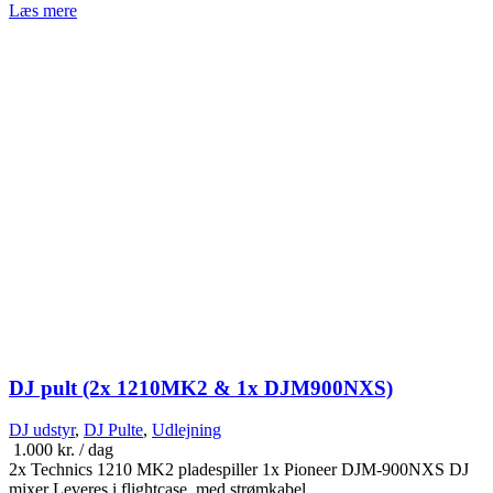
Læs mere
DJ pult (2x 1210MK2 & 1x DJM900NXS)
DJ udstyr
,
DJ Pulte
,
Udlejning
1.000
kr.
/ dag
2x Technics 1210 MK2 pladespiller 1x Pioneer DJM-900NXS DJ
mixer Leveres i flightcase, med strømkabel.