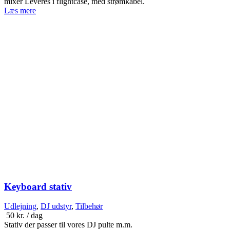
mixer Leveres i flightcase, med strømkabel.
Læs mere
Keyboard stativ
Udlejning
,
DJ udstyr
,
Tilbehør
50
kr.
/ dag
Stativ der passer til vores DJ pulte m.m.