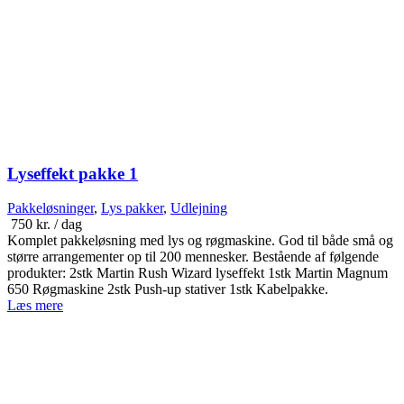
Lyseffekt pakke 1
Pakkeløsninger
,
Lys pakker
,
Udlejning
750
kr.
/ dag
Komplet pakkeløsning med lys og røgmaskine. God til både små og
større arrangementer op til 200 mennesker. Bestående af følgende
produkter: 2stk Martin Rush Wizard lyseffekt 1stk Martin Magnum
650 Røgmaskine 2stk Push-up stativer 1stk Kabelpakke.
Læs mere