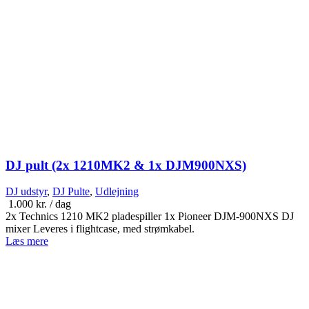
DJ pult (2x 1210MK2 & 1x DJM900NXS)
DJ udstyr
,
DJ Pulte
,
Udlejning
1.000
kr.
/ dag
2x Technics 1210 MK2 pladespiller 1x Pioneer DJM-900NXS DJ
mixer Leveres i flightcase, med strømkabel.
Læs mere