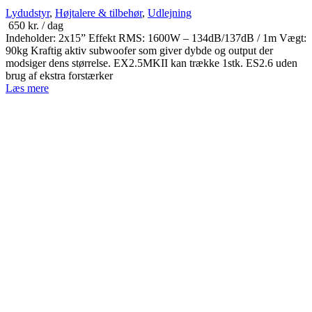
Lydudstyr
,
Højtalere & tilbehør
,
Udlejning
650
kr.
/ dag
Indeholder: 2x15” Effekt RMS: 1600W – 134dB/137dB / 1m Vægt:
90kg Kraftig aktiv subwoofer som giver dybde og output der
modsiger dens størrelse. EX2.5MKII kan trække 1stk. ES2.6 uden
brug af ekstra forstærker
Læs mere