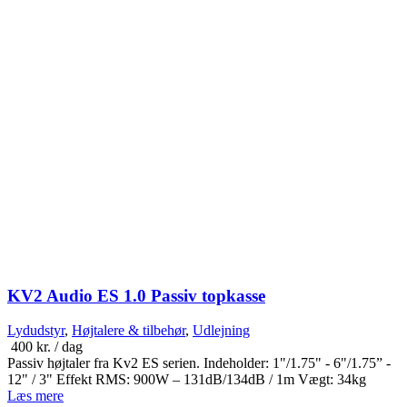
KV2 Audio ES 1.0 Passiv topkasse
Lydudstyr
,
Højtalere & tilbehør
,
Udlejning
400
kr.
/ dag
Passiv højtaler fra Kv2 ES serien. Indeholder: 1"/1.75" - 6"/1.75” -
12" / 3" Effekt RMS: 900W – 131dB/134dB / 1m Vægt: 34kg
Læs mere