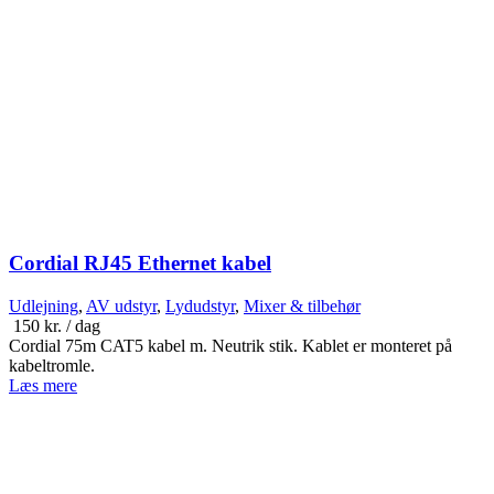
Cordial RJ45 Ethernet kabel
Udlejning
,
AV udstyr
,
Lydudstyr
,
Mixer & tilbehør
150
kr.
/ dag
Cordial 75m CAT5 kabel m. Neutrik stik. Kablet er monteret på
kabeltromle.
Læs mere