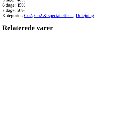
6 dage: 45%
7 dage: 50%
Kategorier:
Co2
,
Co2 & special effects
,
Udlejning
Relaterede varer