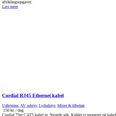
afviklingsopgaver.
Læs mere
Cordial RJ45 Ethernet kabel
Udlejning
,
AV udstyr
,
Lydudstyr
,
Mixer & tilbehør
150
kr.
/ dag
Cordial 75m CAT5 kabel m. Neutrik stik. Kablet er monteret på kabe