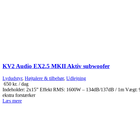
KV2 Audio EX2.5 MKII Aktiv subwoofer
Lydudstyr
,
Højtalere & tilbehør
,
Udlejning
650
kr.
/ dag
Indeholder: 2x15” Effekt RMS: 1600W – 134dB/137dB / 1m Vægt: 90k
ekstra forstærker
Læs mere