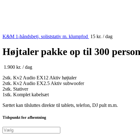
K&M 1-håndsbetj. soliststativ m. klumpfod
15
kr.
/ dag
Højtaler pakke op til 300 perso
1.900
kr.
/ dag
2stk. Kv2 Audio EX12 Aktiv højtaler
2stk. Kv2 Audio EX2.5 Aktiv subwoofer
2stk. Stativer
1stk. Komplet kabelsæt
Sættet kan tilsluttes direkte til tablets, telefon, DJ pult m.m.
Tidspunkt for afhentning